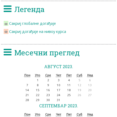
Легенда
Сакриј глобалне догађаје
Сакриј догађаје на нивоу курса
Месечни преглед
АВГУСТ 2023.
Пон
Уто
Сре
Чет
Пет
Суб
Нед
1
2
3
4
5
6
7
8
9
10
11
12
13
14
15
16
17
18
19
20
21
22
23
24
25
26
27
28
29
30
31
СЕПТЕМБАР 2023.
Пон
Уто
Сре
Чет
Пет
Суб
Нед