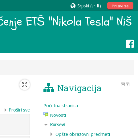
Srpski ‎(sr_lt)‎
Prijavi se
enje ETŠ "Nikola Tesla" Niš
Navigacija
Početna stranica
Proširi sve
Novosti
Kursevi
Opšte obrazovni predmeti