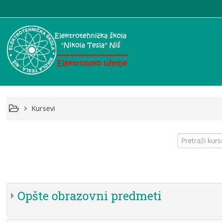
Kursevi
Pretraži
kurseve
Opšte obrazovni predmeti