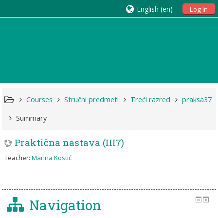
English ‎(en)‎
Log In
Courses
Stručni predmeti
Treći razred
praksa37
Summary
Praktična nastava (III7)
Teacher:
Marina Kostić
Navigation