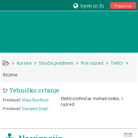
Srpski ‎(sr_lt)‎
Prijavi se
Kursevi
Stručni predmeti
Prvi razred
TehCr
Rezime
Tehničko crtanje
Elektrotehničar mehatronike, I
Predavač:
Maja Đurđević
razred
Predavač:
Danijela Stajić