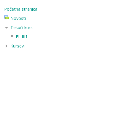
Početna stranica
Novosti
Tekući kurs
EL III1
Kursevi