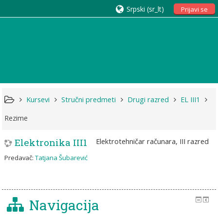
Srpski ‎(sr_lt)‎
Prijavi se
Kursevi
Stručni predmeti
Drugi razred
EL III1
Rezime
Elektronika III1
Elektrotehničar računara, III razred
Predavač:
Tatjana Šubarević
Navigacija