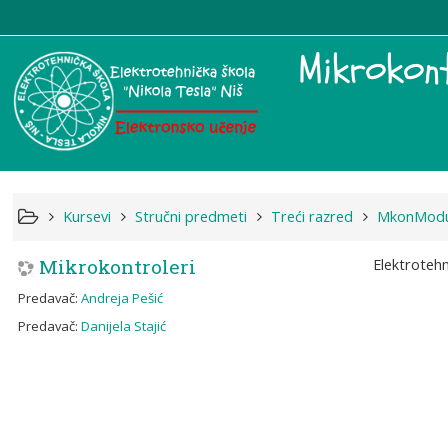
Mikrokont
Kursevi
Stručni predmeti
Treći razred
MkonModu
Mikrokontroleri
Elektrotehn
Predavač:
Andreja Pešić
Predavač:
Danijela Stajić