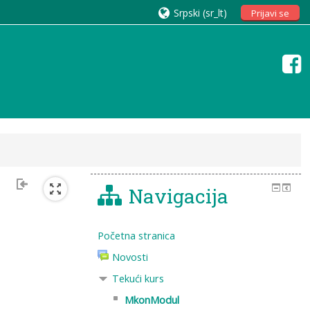
Srpski ‎(sr_lt)‎
Prijavi se
Navigacija
Početna stranica
Novosti
Tekući kurs
MkonModul