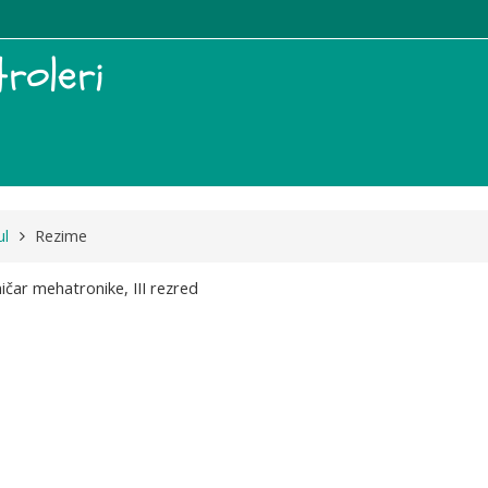
roleri
l
Rezime
ičar mehatronike, III rezred