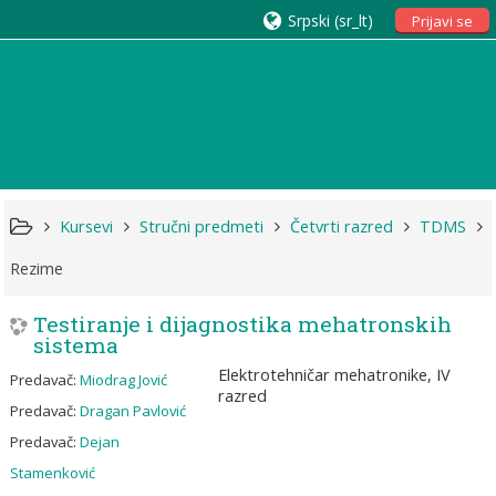
Srpski ‎(sr_lt)‎
Prijavi se
Kursevi
Stručni predmeti
Četvrti razred
TDMS
Rezime
Testiranje i dijagnostika mehatronskih
sistema
Elektrotehničar mehatronike, IV
Predavač:
Miodrag Jović
razred
Predavač:
Dragan Pavlović
Predavač:
Dejan
Stamenković