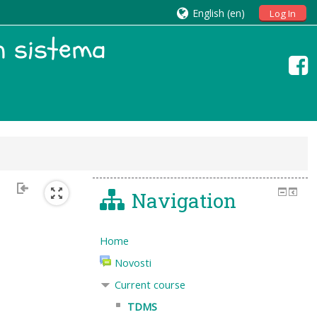
English ‎(en)‎
Log In
ih sistema
Navigation
Home
Novosti
Current course
TDMS